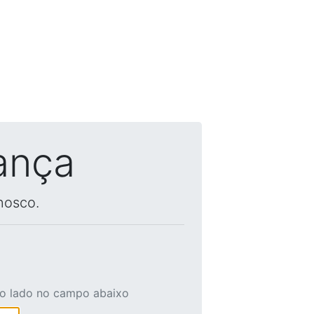
ança
nosco.
ao lado no campo abaixo