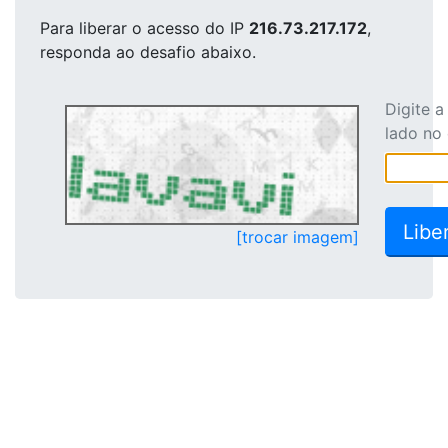
Para liberar o acesso
do IP
216.73.217.172
,
responda ao desafio abaixo.
Digite 
lado no
[trocar imagem]