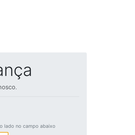
ança
nosco.
ao lado no campo abaixo