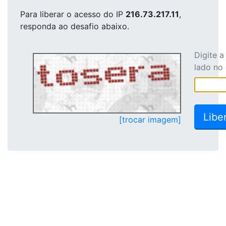
Para liberar o acesso
do IP
216.73.217.11
,
responda ao desafio abaixo.
Digite 
lado no
[trocar imagem]