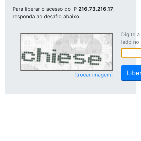
Para liberar o acesso
do IP
216.73.216.17
,
responda ao desafio abaixo.
Digite 
lado no
[trocar imagem]